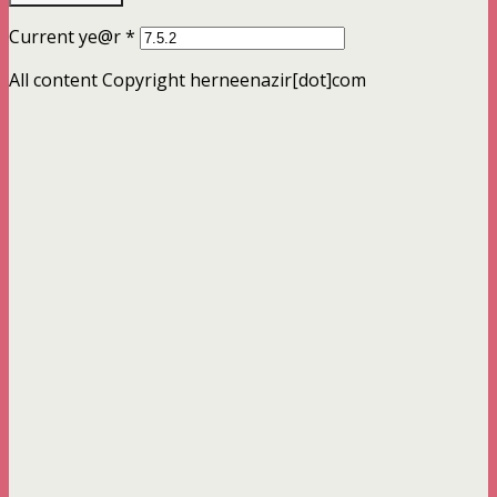
Current ye@r
*
All content Copyright herneenazir[dot]com