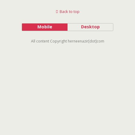
Back to top
Mobile
Desktop
All content Copyright herneenazir[dot]com