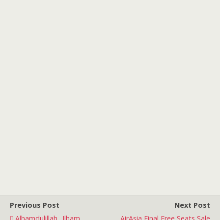
Previous Post
Next Post
Alhamdulillah.. Ilham
AirAsia Final Free Seats Sale