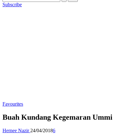
Subscribe
Posted
Favourites
in
Buah Kundang Kegemaran Ummi
Posted
Hernee Nazir
24/04/2018
6
by