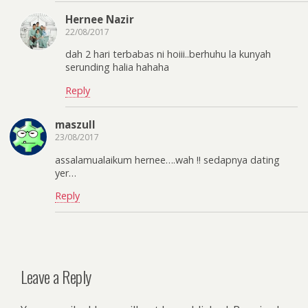
Hernee Nazir
22/08/2017
dah 2 hari terbabas ni hoiii..berhuhu la kunyah
serunding halia hahaha
Reply
maszull
23/08/2017
assalamualaikum hernee….wah !! sedapnya dating
yer…
Reply
Leave a Reply