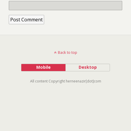
Back to top
Mobile
Desktop
All content Copyright herneenazir[dot]com