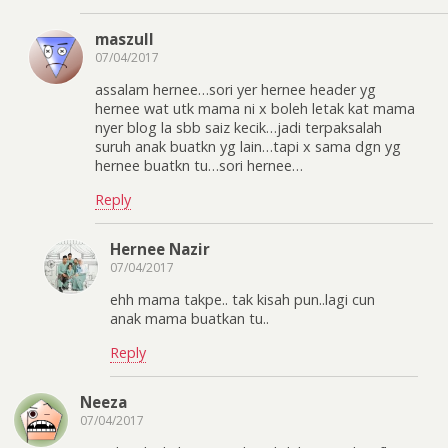
maszull
07/04/2017
assalam hernee…sori yer hernee header yg
hernee wat utk mama ni x boleh letak kat mama
nyer blog la sbb saiz kecik…jadi terpaksalah
suruh anak buatkn yg lain…tapi x sama dgn yg
hernee buatkn tu…sori hernee…
Reply
Hernee Nazir
07/04/2017
ehh mama takpe.. tak kisah pun..lagi cun
anak mama buatkan tu..
Reply
Neeza
07/04/2017