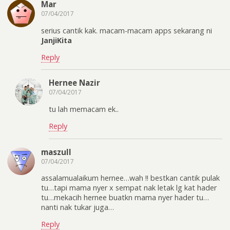
Mar
07/04/2017
serius cantik kak. macam-macam apps sekarang ni
JanjiKita
Reply
Hernee Nazir
07/04/2017
tu lah memacam ek..
Reply
maszull
07/04/2017
assalamualaikum hernee…wah !! bestkan cantik pulak
tu…tapi mama nyer x sempat nak letak lg kat hader
tu…mekacih hernee buatkn mama nyer hader tu…
nanti nak tukar juga…
Reply