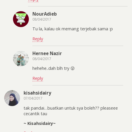
NourAdieb
08/04/2017
Tu la, kalau ok memang terjebak sama :p
Reply
Hernee Nazir
08/04/2017
hehehe..dah blh try 😜
Reply
kisahsidairy
07/04/2017
tak pandai…buatkan untuk sya boleh?? pleaseee
cecantik tau
~ Kisahsidairy~