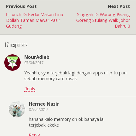
Previous Post
Next Post
Lunch Di Kedai Makan Lina
Singgah Di Warung Pisang
Dollah Taman Mawar Pasir
Goreng Stulang Walk Johor
Gudang
Bahru
17 responses
NourAdieb
07/04/2017
Yeahhh, sy x terjebak lagi dengan apps ni :p tu pun
sebab memory card rosak
Reply
Hernee Nazir
07/04/2017
hahaha kalo memory dh ok bahaya la
terjebak..ekeke
Reply