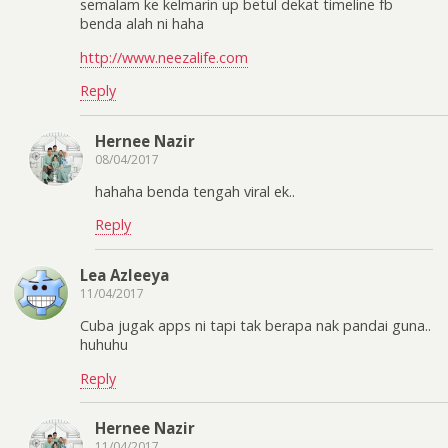
semalam ke kelmarin up betul dekat timeline fb
benda alah ni haha
http://www.neezalife.com
Reply
Hernee Nazir
08/04/2017
hahaha benda tengah viral ek..
Reply
Lea Azleeya
11/04/2017
Cuba jugak apps ni tapi tak berapa nak pandai guna..
huhuhu
Reply
Hernee Nazir
11/04/2017