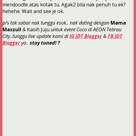
mendoodle atas kotak tu. Agak2 bila nak penuh tu ek?
hehehe. Wait and see je ok.
p/s tak sabar nak tunggu esok.. nak dating dengan
Mama
Maszull
&
Kasih Juju
untuk event Coco di AEON Tebrau
City..tunggu live update kami di
IG JDT Blogger
&
FB JDT
Blogger
ya..
stay tuned! ?