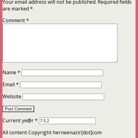
Your email address will not be published.
Required fields
are marked
*
Comment
*
Name
*
Email
*
Website
Current ye@r
*
All content Copyright herneenazir[dot]com