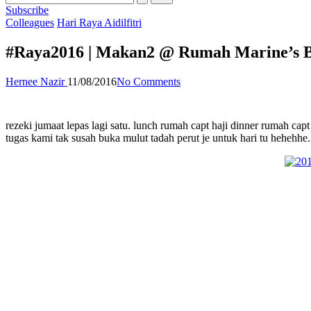
Subscribe
Posted
Colleagues
Hari Raya Aidilfitri
in
#Raya2016 | Makan2 @ Rumah Marine’s B
Posted
Hernee Nazir
11/08/2016
No Comments
by
rezeki jumaat lepas lagi satu. lunch rumah capt haji dinner rumah cap
tugas kami tak susah buka mulut tadah perut je untuk hari tu hehehhe.