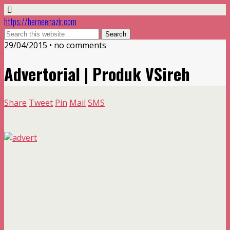
https://herneenazir.com
29/04/2015 • no comments
Advertorial | Produk VSireh
Share
Tweet
Pin
Mail
SMS