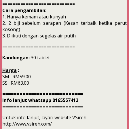
============================
Cara pengambilan:
1. Hanya kemam atau kunyah
2. 2 biji sebelum sarapan (Kesan terbaik ketika perut
kosong)
3. Diikuti dengan segelas air putih
============================
Kandungan:
30 tablet
Harga
:
SM : RM59.00
SS : RM63.00
============================
Info lanjut whatsapp 0165557412
============================
Untuk info lanjut, layari website VSireh
http://www.vsireh.com/