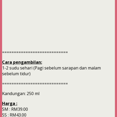
============================
Cara pengambilan:
1-2 sudu sehari (Pagi sebelum sarapan dan malam
sebelum tidur)
============================
Kandungan: 250 ml
Harga :
SM : RM39.00
SS : RM43.00