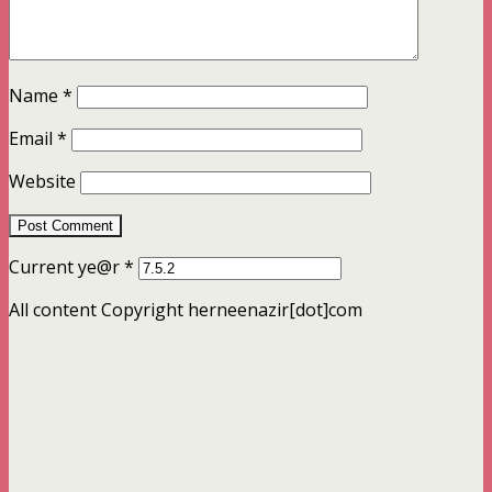
Name
*
Email
*
Website
Current ye@r
*
All content Copyright herneenazir[dot]com