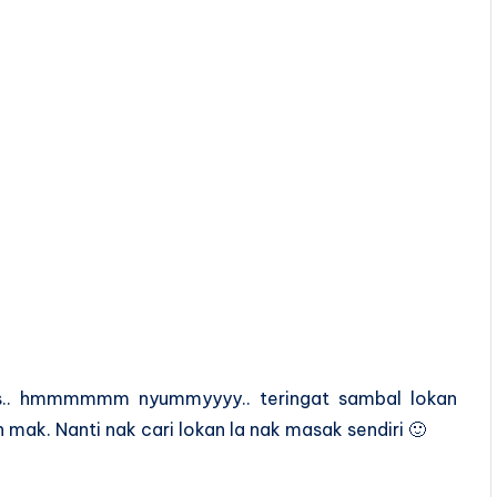
as.. hmmmmmm nyummyyyy.. teringat sambal lokan
ak. Nanti nak cari lokan la nak masak sendiri 🙂