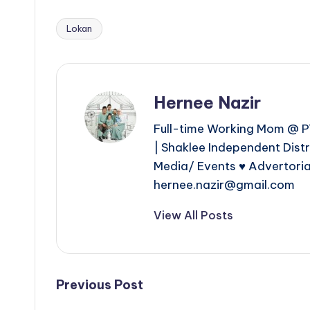
Lokan
Tags:
Hernee Nazir
Full-time Working Mom @ PT
| Shaklee Independent Dist
Media/ Events ♥ Advertoria
hernee.nazir@gmail.com
View All Posts
Post
Previous Post