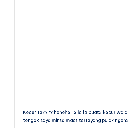
Kecur tak??? hehehe.. Sila la buat2 kecur wa
tengok saya minta maaf tertayang pulak ngeh2