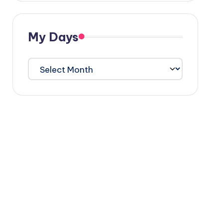
My Days
My
Days