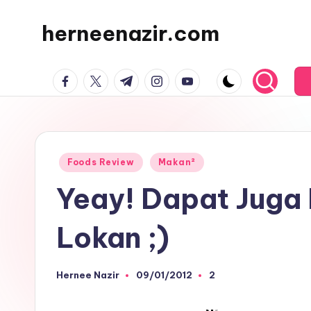
herneenazir.com
Skip
to
Malaysian
content
facebook.com
twitter.com
t.me
instagram.com
youtube.com
Lifestyle
Blogger
Posted
Foods Review
Makan²
in
Yeay! Dapat Juga
Lokan ;)
Hernee Nazir
09/01/2012
2
Posted
by