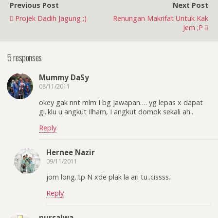
Previous Post
Next Post
Projek Dadih Jagung ;)
Renungan Makrifat Untuk Kak
Jem ;p
5 responses
Mummy DaSy
08/11/2011
okey gak nnt mlm I bg jawapan…. yg lepas x dapat
gi..klu u angkut Ilham, I angkut domok sekali ah..
Reply
Hernee Nazir
09/11/2011
jom long..tp N xde plak la ari tu..cissss..
Reply
nursalwa