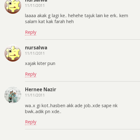
11/11/2011
laaaa akak g lagi ke.. hehehe tajuk lain ke erk.. kem
salam kat kak farah heh
Reply
nursalwa
11/11/2011
xajak kiter pun
Reply
Hernee Nazir
11/11/2011
wa..x gi kot..hasben akk ade job..xde sape nk
bwk..adik pn xde..
Reply