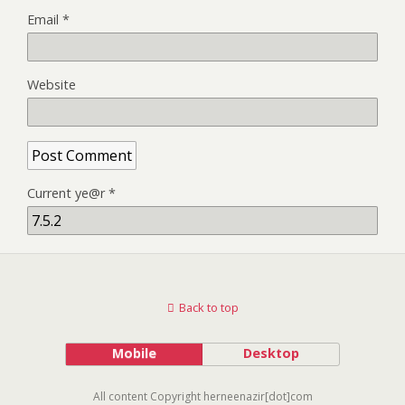
Email
*
Website
Current ye@r
*
Back to top
Mobile
Desktop
All content Copyright herneenazir[dot]com