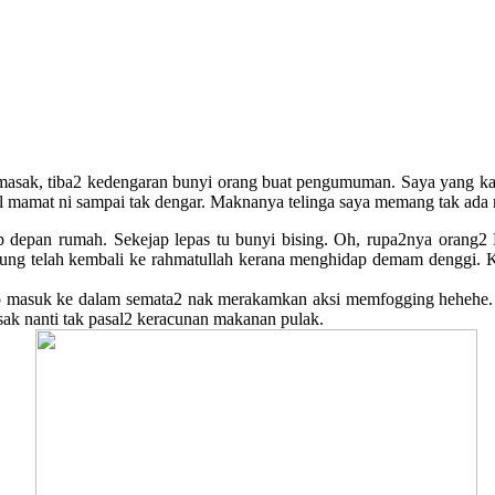
asak, tiba2 kedengaran bunyi orang buat pengumuman. Saya yang kat 
tul mamat ni sampai tak dengar. Maknanya telinga saya memang tak ad
 depan rumah. Sekejap lepas tu bunyi bising. Oh, rupa2nya orang2 
g telah kembali ke rahmatullah kerana menghidap demam denggi. Ke
jap masuk ke dalam semata2 nak merakamkan aksi memfogging hehehe.
sak nanti tak pasal2 keracunan makanan pulak.