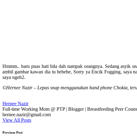
Hmmm.. baru puas hati bila dah nampak orangnya. Sedang asyik snap
ambil gambar kawan dia tu hehehe, Sorry ya Encik Fogging, saya n
saya ngeh2.
©Hernee Nazir – Lepas snap menggunakan hand phone Chokia, ter
Hernee Nazir
Full-time Working Mom @ PTP | Blogger | Breastfeeding Peer Counse
hernee.nazir@gmail.com
View All Posts
Post
Previous Post