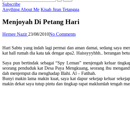
Subscribe
Posted
Anything About Me
Kisah Jiran Tetangga
in
Menjoyah Di Petang Hari
Posted
Hernee Nazir
23/08/2010
No Comments
by
Hari Sabtu yang indah lagi permai dan aman damai, sedang saya mem
kat hall rumah dia kata tak dengar apa2. Haissyyyhhh.. berangan be
Saya pun bertindak sebagai “Spy Leman” menjengah keluar tingkap
seorang penduduk kat Desa Paya Mengkuang, seorang ibu mengandun
dah menjemput dia menghadap Illahi. Al – Fatihah.
Bunyi makin lama makin kuat, saya kat dapur sekejap keluar seke
makin dekat saya tutup pintu dan tingkap rapat maklumlah tengah ma