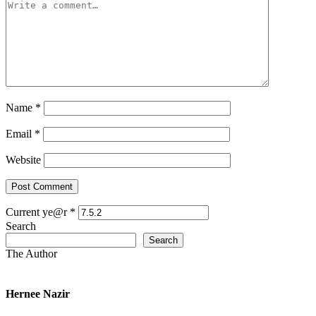
Name
*
Email
*
Website
Current ye@r
*
Search
Search
The Author
Hernee Nazir