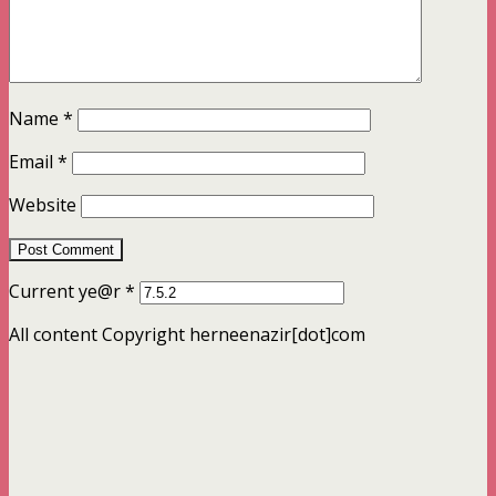
Name
*
Email
*
Website
Current ye@r
*
All content Copyright herneenazir[dot]com