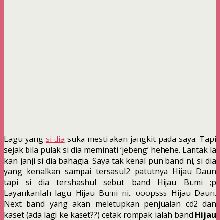
Lagu yang
si dia
suka mesti akan jangkit pada saya. Tapi
sejak bila pulak si dia meminati ‘jebeng’ hehehe. Lantak la
kan janji si dia bahagia. Saya tak kenal pun band ni, si dia
yang kenalkan sampai tersasul2 patutnya Hijau Daun
tapi si dia tershashul sebut band Hijau Bumi ;p
Layankanlah lagu Hijau Bumi ni.. ooopsss Hijau Daun.
Next band yang akan meletupkan penjualan cd2 dan
kaset (ada lagi ke kaset??) cetak rompak ialah band
Hijau