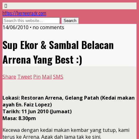
https://herneenazir.com
14/06/2010 • no comments
Sup Ekor & Sambal Belacan
Arrena Yang Best :)
Share
Tweet
Pin
Mail
SMS
Lokasi: Restoran Arrena, Gelang Patah (Kedai makan
ayah En. Faiz Lopez)
Tarikh: 11 Jun 2010 (Jumaat)
Masa: 8.30pm
Kecewa dengan kedai makan kembar yang tutup, kami
terus ke Arrena. Agak dah lama tak ke sini.