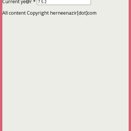
Current ye@r
*
All content Copyright herneenazir[dot]com