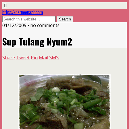
https://herneenazir.com
01/12/2009 • no comments
Sup Tulang Nyum2
Share
Tweet
Pin
Mail
SMS