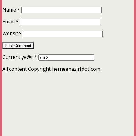
Name
*
Email
*
Website
Current ye@r
*
All content Copyright herneenazir[dot]com