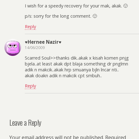
I wish for a speedy recovery for your mak, akak. 🙂
p/s: sorry for the long comment. 🙂
Reply
♥Hernee Nazir♥
14/06/2009
Scarred Soul>>thanks dik..akak x kisah komen pnjg
bjela..at least akak dpt blaja something dr pnglmn
adik n makcik..akak hrp smuanya bjln lncar nti..
akak doakn adik n makcik cpt smbuh..
Reply
Leave a Reply
Your email address will not be published.
Required