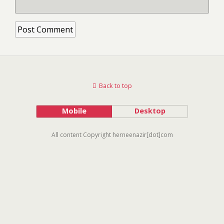
Back to top
Mobile
Desktop
All content Copyright herneenazir[dot]com