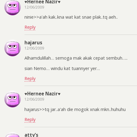
♥Hernee Nazir♥
12/06/2009
ninie>>a'ah kak..kna wat kat snae plak..tq aeh..
Reply
hajarus
12/06/2009
Alhamdulillah… semoga mak akak cepat sembuh…..
sian Nemo… windu kat tuannyer yer…
Reply
♥Hernee Nazir♥
12/06/2009
hajarus>>tq jar..a'ah die mogok xnak mkn..huhuhu
Reply
atty’s