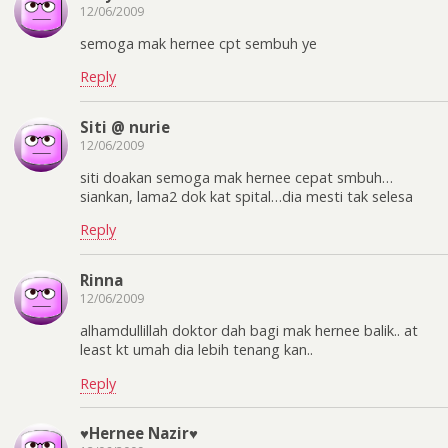
12/06/2009
semoga mak hernee cpt sembuh ye
Reply
Siti @ nurie
12/06/2009
siti doakan semoga mak hernee cepat smbuh…
siankan, lama2 dok kat spital…dia mesti tak selesa
Reply
Rinna
12/06/2009
alhamdullillah doktor dah bagi mak hernee balik.. at
least kt umah dia lebih tenang kan..
Reply
♥Hernee Nazir♥