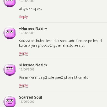
12/06/2009
atty's>>tq ek..
Reply
♥Hernee Nazir♥
12/06/2009
Siti>>a'ah..bukn slesa duk sane..adik hernee pn leh jd
kurus x yah gi poco2 lg..hehehe..tq ae siti..
Reply
♥Hernee Nazir♥
12/06/2009
Rinna>>a'ah..hrp2 xde pae2 jd bile kt umah..
Reply
Scarred Soul
13/06/2009