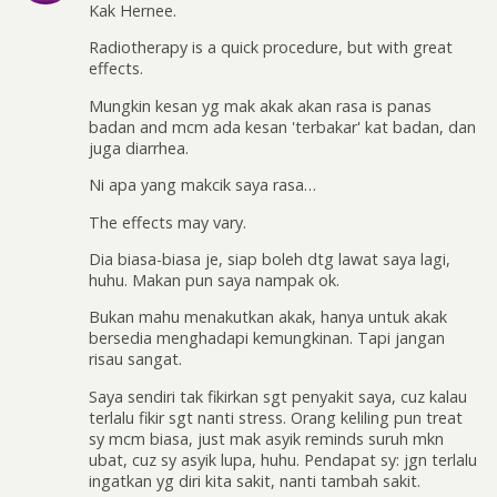
Kak Hernee.
Radiotherapy is a quick procedure, but with great
effects.
Mungkin kesan yg mak akak akan rasa is panas
badan and mcm ada kesan 'terbakar' kat badan, dan
juga diarrhea.
Ni apa yang makcik saya rasa…
The effects may vary.
Dia biasa-biasa je, siap boleh dtg lawat saya lagi,
huhu. Makan pun saya nampak ok.
Bukan mahu menakutkan akak, hanya untuk akak
bersedia menghadapi kemungkinan. Tapi jangan
risau sangat.
Saya sendiri tak fikirkan sgt penyakit saya, cuz kalau
terlalu fikir sgt nanti stress. Orang keliling pun treat
sy mcm biasa, just mak asyik reminds suruh mkn
ubat, cuz sy asyik lupa, huhu. Pendapat sy: jgn terlalu
ingatkan yg diri kita sakit, nanti tambah sakit.