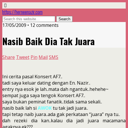
https://herneenazir.com
17/05/2009 • 12 comments
Nasib Baik Dia Tak Juara
Share
Tweet
Pin
Mail
SMS
Ini cerita pasal Konsert AF7..
tadi saya keluar dating dengan En. Nazir..
entry nya esok je lah..mata dah ngantuk..hehehe~
sempat juga saya tengok Konsert AF7..
saya bukan peminat fanatik..tidak sama sekali..
nasib baik lah si
AWOK
tu tak jadi juara..
tapi tetap naib juara..ada gak perkataan “juara” nya tu..
dah rezeki dia kan..kalau dia jadi juara macamana
agaknya ek???