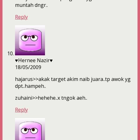
muntah dngr..
Reply
♥Hernee Nazir♥
18/05/2009
hajarus>>akak target akim naib juara..tp awok yg
dpt..hampeh..
zuhaini>>hehehe..x tngok aeh..
Reply