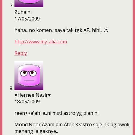
Zuhaini
17/05/2009
haha.. no komen.. saya tak tgk AF.. hihi.. 🙂
http://www.my-alia.com
Reply
♥Hernee Nazir♥
18/05/2009
reen>>a'ah la..ni msti astro yg plan ni..
Mohd.Noor Azam bin Ateh>>astro saje nk bg awok
menang la gaknye..