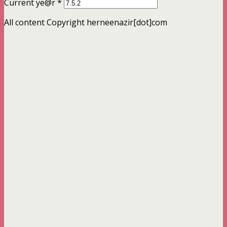
Current ye@r
*
All content Copyright herneenazir[dot]com