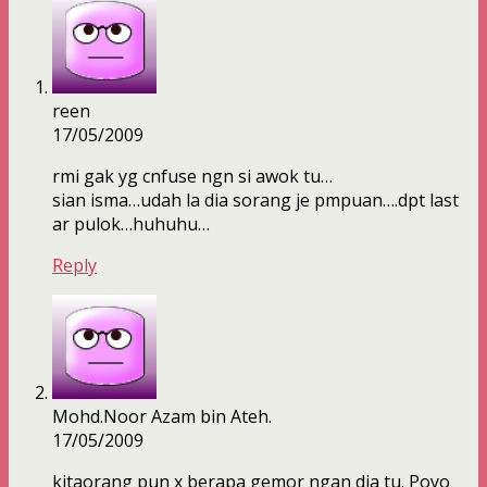
reen
17/05/2009
rmi gak yg cnfuse ngn si awok tu…
sian isma…udah la dia sorang je pmpuan….dpt last
ar pulok…huhuhu…
Reply
Mohd.Noor Azam bin Ateh.
17/05/2009
kitaorang pun x berapa gemor ngan dia tu. Poyo