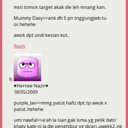
msti tomok target akak die leh mnang kan..
Mummy Dasy>>ank dh 5 pn tnggungjwb tu
oi..hehehe
awok dpt undi kesian kot..
Reply
♥Hernee Nazir♥
18/05/2009
purple_lav>>mmg patut hafiz dpt..tp awok x
patut..hehehe
umi nawfal>>a'ah la sian gak isma..yg pelik dato'
khaty kate ni la die penghibur yg dicari..uwekk2..nk