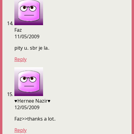
Faz
11/05/2009
pity u.. sbr je la..
Reply
♥Hernee Nazir♥
12/05/2009
Faz>>thanks a lot..
Reply