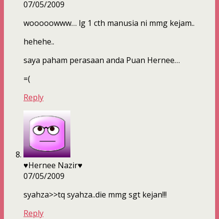
07/05/2009
wooooowww… lg 1 cth manusia ni mmg kejam..
hehehe..
saya paham perasaan anda Puan Hernee…
=(
Reply
♥Hernee Nazir♥
07/05/2009
syahza>>tq syahza..die mmg sgt kejan!!!
Reply