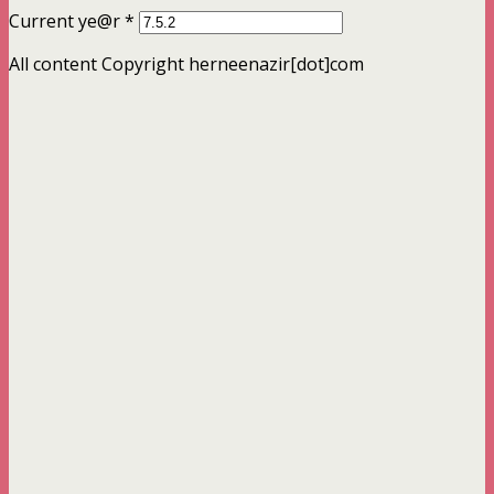
Current ye@r
*
All content Copyright herneenazir[dot]com