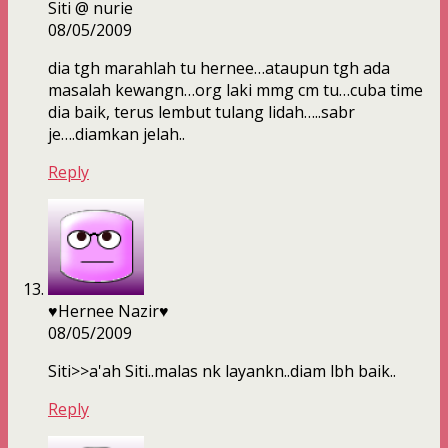
Siti @ nurie
08/05/2009
dia tgh marahlah tu hernee…ataupun tgh ada
masalah kewangn…org laki mmg cm tu…cuba time
dia baik, terus lembut tulang lidah…..sabr
je….diamkan jelah..
Reply
♥Hernee Nazir♥
08/05/2009
Siti>>a'ah Siti..malas nk layankn..diam lbh baik..
Reply