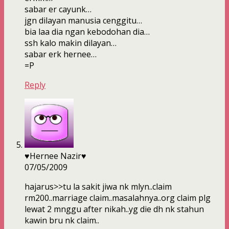
sabar er cayunk…
jgn dilayan manusia cenggitu…
bia laa dia ngan kebodohan dia…
ssh kalo makin dilayan…
sabar erk hernee…
=P
Reply
♥Hernee Nazir♥
07/05/2009
hajarus>>tu la sakit jiwa nk mlyn..claim
rm200..marriage claim..masalahnya..org claim plg
lewat 2 mnggu after nikah..yg die dh nk stahun
kawin bru nk claim..