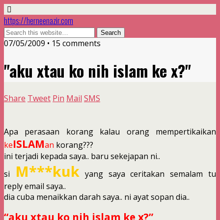
https://herneenazir.com
07/05/2009 • 15 comments
"aku xtau ko nih islam ke x?"
Share
Tweet
Pin
Mail
SMS
Apa perasaan korang kalau orang mempertikaikan
ISLAM
ke
an
korang???
ini terjadi kepada saya.. baru sekejapan ni..
M***kuk
si
yang saya ceritakan semalam tu
reply email saya..
dia cuba menaikkan darah saya.. ni ayat sopan dia..
“aku xtau ko nih islam ke x?”