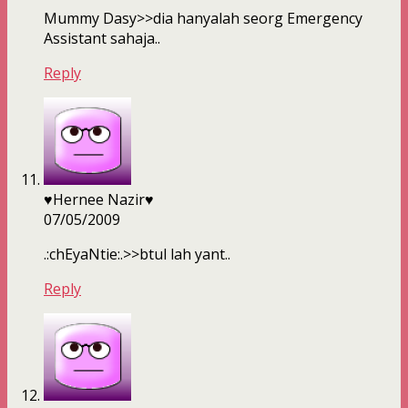
Mummy Dasy>>dia hanyalah seorg Emergency
Assistant sahaja..
Reply
♥Hernee Nazir♥
07/05/2009
.:chEyaNtie:.>>btul lah yant..
Reply