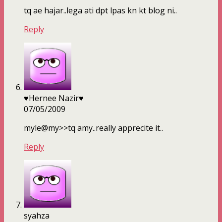
tq ae hajar..lega ati dpt lpas kn kt blog ni..
Reply
♥Hernee Nazir♥
07/05/2009
myle@my>>tq amy..really apprecite it..
Reply
syahza