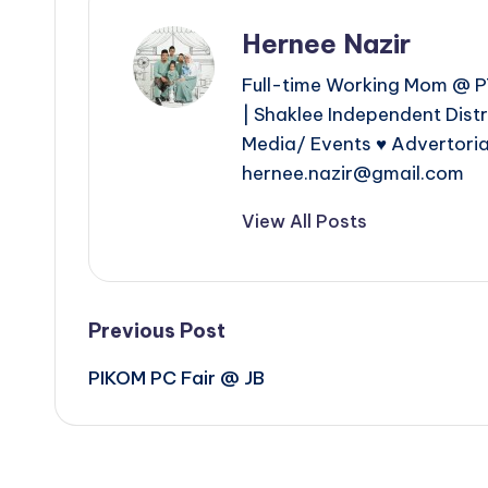
Hernee Nazir
Full-time Working Mom @ PT
| Shaklee Independent Dist
Media/ Events ♥ Advertoria
hernee.nazir@gmail.com
View All Posts
Post
Previous Post
PIKOM PC Fair @ JB
navigation