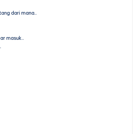
tang dari mana..
uar masuk..
.