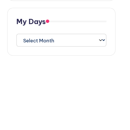
My Days
My
Days