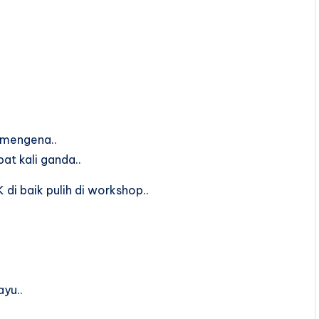
 mengena..
t kali ganda..
di baik pulih di workshop..
yu..