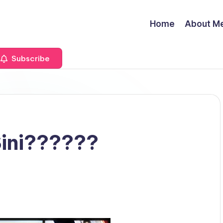
Home
About M
Subscribe
Sini??????