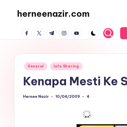
herneenazir.com
Skip
to
Malaysian
content
facebook.com
twitter.com
t.me
instagram.com
youtube.com
Lifestyle
Blogger
Posted
General
Info Sharing
in
Kenapa Mesti Ke 
Hernee Nazir
10/04/2009
4
Posted
by