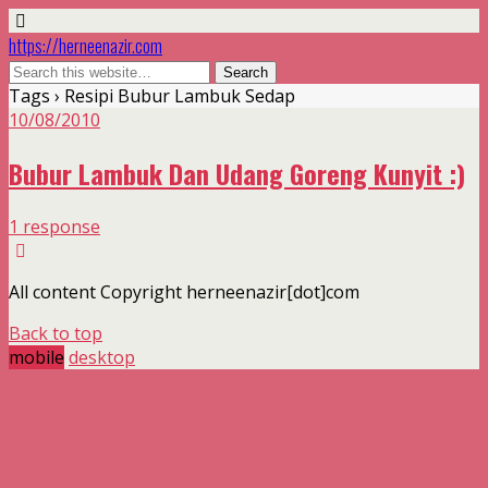
https://herneenazir.com
Tags › Resipi Bubur Lambuk Sedap
10/08/2010
Bubur Lambuk Dan Udang Goreng Kunyit :)
1 response
All content Copyright herneenazir[dot]com
Back to top
mobile
desktop