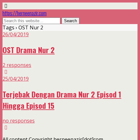
https://herneenazir.com
Tags › OST Nur 2
26/04/2019
OST Drama Nur 2
2 responses
25/04/2019
Terjebak Dengan Drama Nur 2 Episod 1
Hingga Episod 15
no responses
All content Copyright herneenazir[dot]com