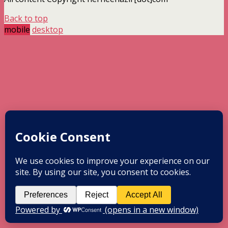
Back to top
mobile
desktop