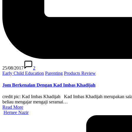
25/08/2017
2
Posted
Early Child Education
Parenting
Products Review
in
Jom Berkenalan Dengan Kad Imbas Khadijah
credit pic: Kad Imbas Khadijah Kad Imbas Khadijah merupakan sala
beliau mengajar mengaji seramai…
Read More
Posted
Hernee Nazir
by