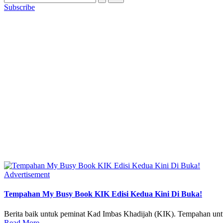
Subscribe
Posted
Advertisement
in
Tempahan My Busy Book KIK Edisi Kedua Kini Di Buka!
Berita baik untuk peminat Kad Imbas Khadijah (KIK). Tempaha
Read More