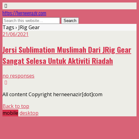
https://herneenazir.com
Tags › JRig Gear
21/06/2021
Jersi Sublimation Muslimah Dari JRig Gear
Sangat Selesa Untuk Aktiviti Riadah
no responses
All content Copyright herneenazir[dot]com
Back to top
mobile
desktop