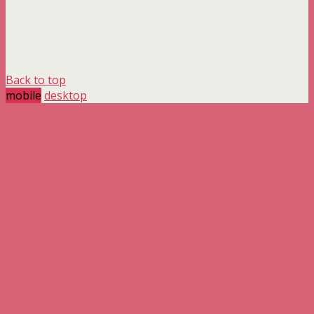
Back to top
mobile
desktop