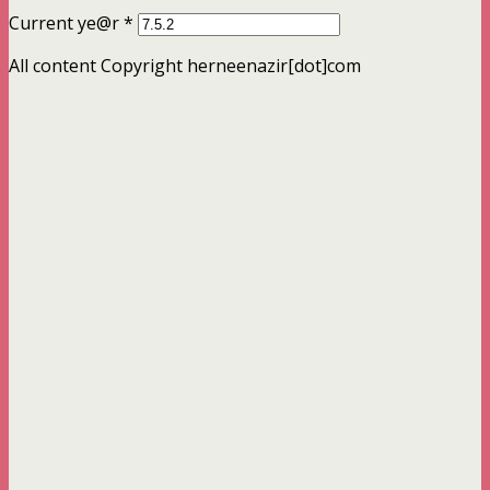
Current ye@r
*
All content Copyright herneenazir[dot]com