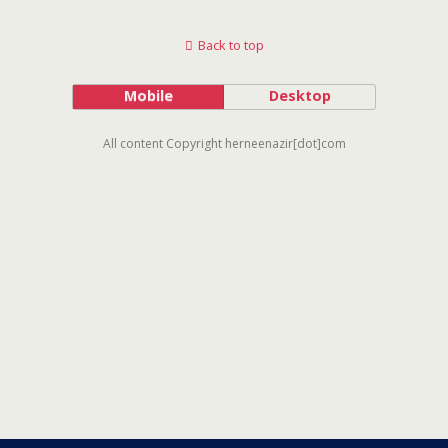
Back to top
Mobile
Desktop
All content Copyright herneenazir[dot]com