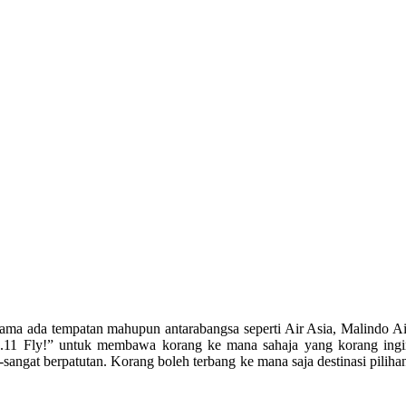
ama ada tempatan mahupun antarabangsa seperti Air Asia, Malindo Air, 
1.11 Fly!” untuk membawa korang ke mana sahaja yang korang ing
angat berpatutan. Korang boleh terbang ke mana saja destinasi piliha