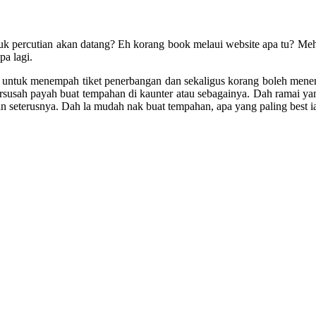
uk percutian akan datang? Eh korang book melaui website apa tu? Meh
pa lagi.
uk menempah tiket penerbangan dan sekaligus korang boleh menempah
 bersusah payah buat tempahan di kaunter atau sebagainya. Dah ramai 
n seterusnya. Dah la mudah nak buat tempahan, apa yang paling best 