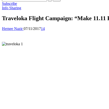
Subscribe
Posted
Info Sharing
in
Traveloka Flight Campaign: “Make 11.11 
Posted
Hernee Nazir
07/11/2017
14
by