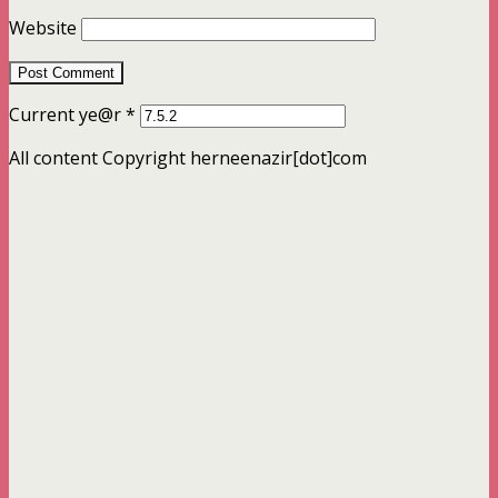
Website
Current ye@r
*
All content Copyright herneenazir[dot]com