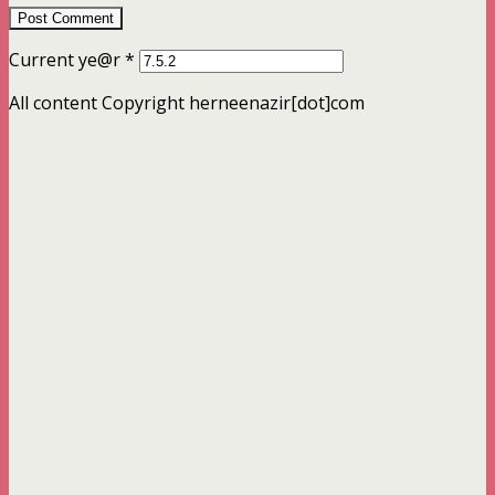
Current ye@r
*
All content Copyright herneenazir[dot]com