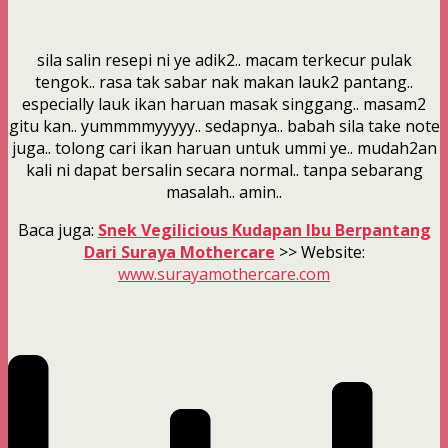
sila salin resepi ni ye adik2.. macam terkecur pulak
tengok.. rasa tak sabar nak makan lauk2 pantang..
especially lauk ikan haruan masak singgang.. masam2
gitu kan.. yummmmyyyyy.. sedapnya.. babah sila take note
juga.. tolong cari ikan haruan untuk ummi ye.. mudah2an
kali ni dapat bersalin secara normal.. tanpa sebarang
masalah.. amin..
Baca juga:
Snek Vegilicious Kudapan Ibu Berpantang
Dari Suraya Mothercare
>> Website:
www.surayamothercare.com