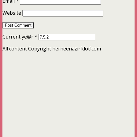
Email
*
Website
Current ye@r
*
All content Copyright herneenazir[dot]com