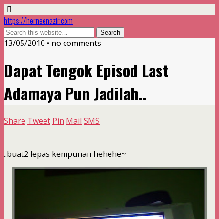
https://herneenazir.com
13/05/2010 • no comments
Dapat Tengok Episod Last
Adamaya Pun Jadilah..
Share
Tweet
Pin
Mail
SMS
..buat2 lepas kempunan hehehe~