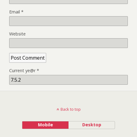
Email
*
Website
Current ye@r
*
Back to top
Mobile
Desktop