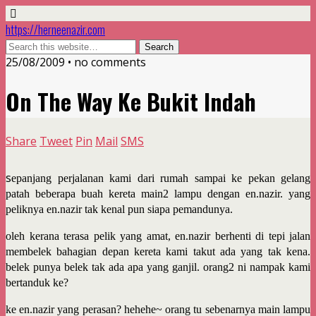
https://herneenazir.com
25/08/2009 • no comments
On The Way Ke Bukit Indah
Share
Tweet
Pin
Mail
SMS
s
epanjang perjalanan kami dari rumah sampai ke pekan gelang
patah beberapa buah kereta main2 lampu dengan en.nazir. yang
peliknya en.nazir tak kenal pun siapa pemandunya.
oleh kerana terasa pelik yang amat, en.nazir berhenti di tepi jalan
membelek bahagian depan kereta kami takut ada yang tak kena.
belek punya belek tak ada apa yang ganjil. orang2 ni nampak kami
bertanduk ke?
ke en.nazir yang perasan? hehehe~ orang tu sebenarnya main lampu