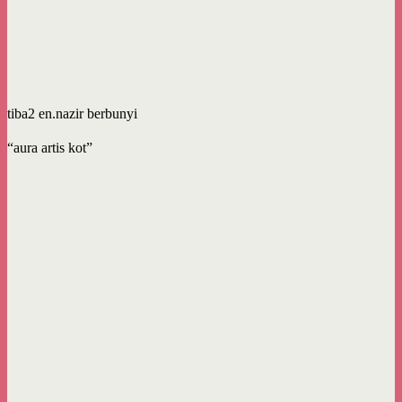
tiba2 en.nazir berbunyi
“aura artis kot”