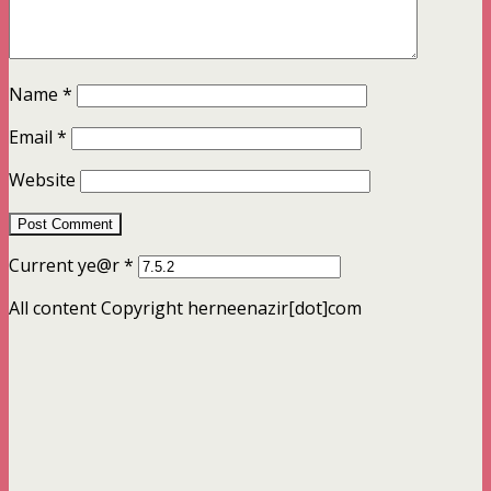
Name
*
Email
*
Website
Current ye@r
*
All content Copyright herneenazir[dot]com