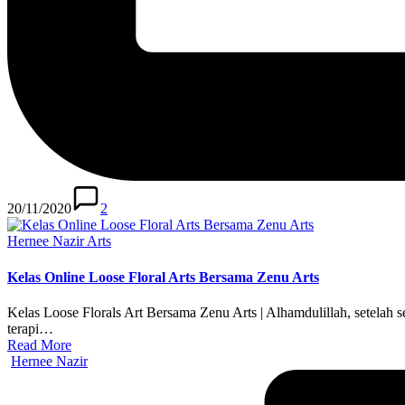
20/11/2020
2
Posted
Hernee Nazir Arts
in
Kelas Online Loose Floral Arts Bersama Zenu Arts
Kelas Loose Florals Art Bersama Zenu Arts | Alhamdulillah, setelah 
terapi…
Read More
Posted
Hernee Nazir
by