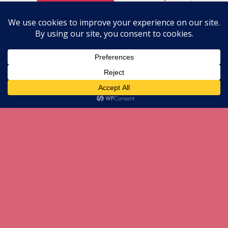
All content Copyright herneenazir[dot]com