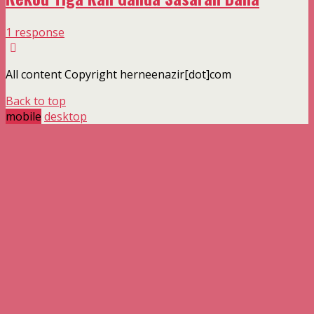
1 response
All content Copyright herneenazir[dot]com
Back to top
mobile
desktop