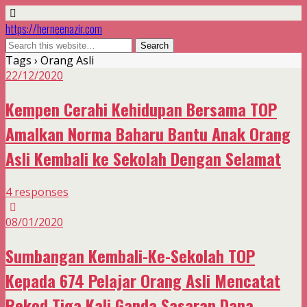
https://herneenazir.com
Tags › Orang Asli
22/12/2020
Kempen Cerahi Kehidupan Bersama TOP
Amalkan Norma Baharu Bantu Anak Orang
Asli Kembali ke Sekolah Dengan Selamat
4 responses
08/01/2020
Sumbangan Kembali-Ke-Sekolah TOP
Kepada 674 Pelajar Orang Asli Mencatat
Rekod Tiga Kali Ganda Sasaran Dana