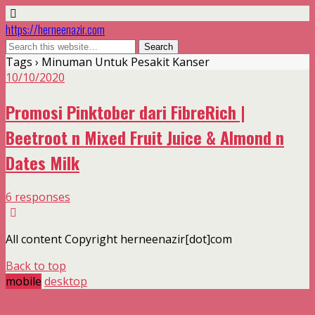
https://herneenazir.com
Tags › Minuman Untuk Pesakit Kanser
10/10/2020
Promosi Pinktober dari FibreRich |
Beetroot n Mixed Fruit Juice & Almond n
Dates Milk
6 responses
All content Copyright herneenazir[dot]com
Back to top
mobile
desktop