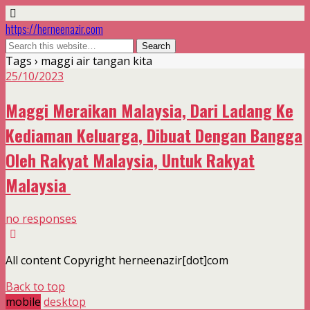
https://herneenazir.com
Tags › maggi air tangan kita
25/10/2023
Maggi Meraikan Malaysia, Dari Ladang Ke
Kediaman Keluarga, Dibuat Dengan Bangga
Oleh Rakyat Malaysia, Untuk Rakyat
Malaysia
no responses
All content Copyright herneenazir[dot]com
Back to top
mobile
desktop