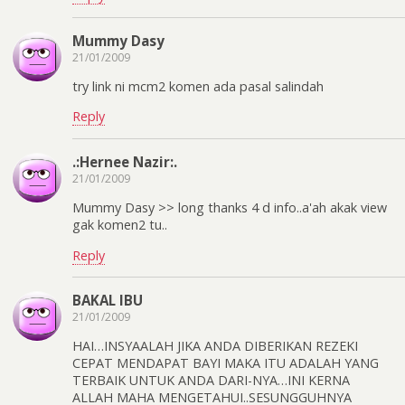
Mummy Dasy
21/01/2009
try link ni mcm2 komen ada pasal salindah
Reply
.:Hernee Nazir:.
21/01/2009
Mummy Dasy >> long thanks 4 d info..a'ah akak view
gak komen2 tu..
Reply
BAKAL IBU
21/01/2009
HAI…INSYAALAH JIKA ANDA DIBERIKAN REZEKI
CEPAT MENDAPAT BAYI MAKA ITU ADALAH YANG
TERBAIK UNTUK ANDA DARI-NYA…INI KERNA
ALLAH MAHA MENGETAHUI..SESUNGGUHNYA