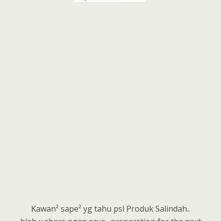
Kawan² sape² yg tahu psl Produk Salindah..