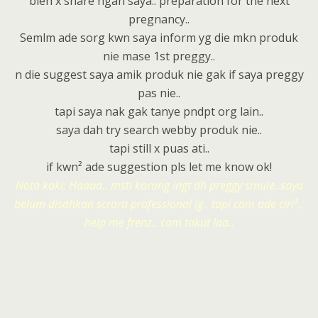
bleh x share ngan saya.. preparation for the next
pregnancy..
Semlm ade sorg kwn saya inform yg die mkn produk
nie mase 1st preggy..
n die suggest saya amik produk nie gak if saya preggy
pas nie..
tapi saya nak gak tanye pndpt org lain..
saya dah try search webby produk nie..
tapi still x puas ati..
if kwn² ade suggestion pls let me know ok!
Nota kaki: Haaaa.. msti korang ingt dh preggy smule..saya
belum disahkan scrara professional lg.. tapi cam ade ciri²..
help me frenz.. cam takut laa..