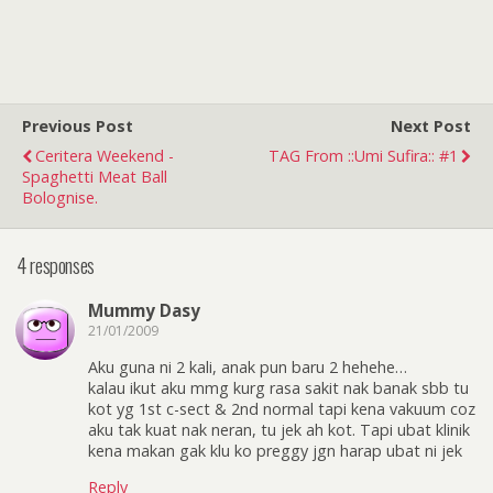
Previous Post
Next Post
Ceritera Weekend -
TAG From ::Umi Sufira:: #1
Spaghetti Meat Ball
Bolognise.
4 responses
Mummy Dasy
21/01/2009
Aku guna ni 2 kali, anak pun baru 2 hehehe…
kalau ikut aku mmg kurg rasa sakit nak banak sbb tu
kot yg 1st c-sect & 2nd normal tapi kena vakuum coz
aku tak kuat nak neran, tu jek ah kot. Tapi ubat klinik
kena makan gak klu ko preggy jgn harap ubat ni jek
Reply