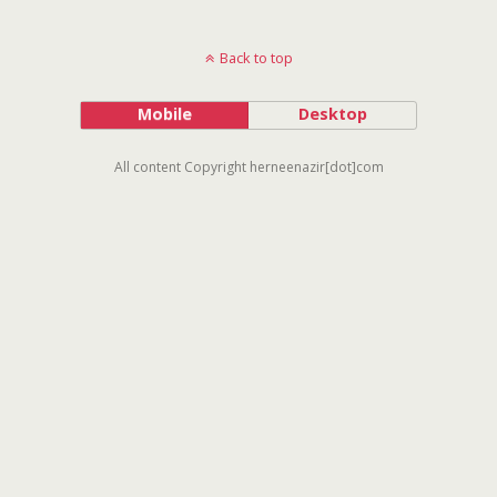
Back to top
Mobile
Desktop
All content Copyright herneenazir[dot]com